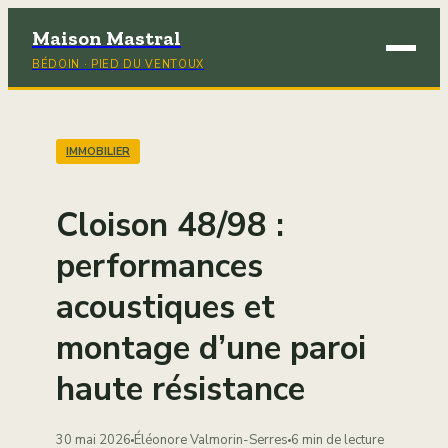
Maison Mastral
BÉDOIN · PIED DU VENTOUX
Brico
Déco
IMMOBILIER
Immob
Cloison 48/98 :
Jardi
performances
acoustiques et
Maiso
montage d’une paroi
haute résistance
30 mai 2026
Éléonore Valmorin-Serres
6 min de lecture