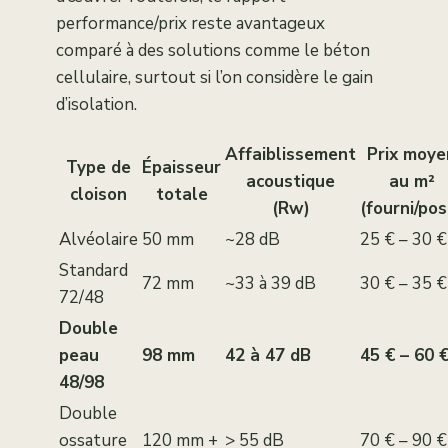
performance/prix reste avantageux
comparé à des solutions comme le béton
cellulaire, surtout si l’on considère le gain
d’isolation.
Affaiblissement
Prix moye
Type de
Épaisseur
acoustique
au m²
cloison
totale
(Rw)
(fourni/pos
Alvéolaire
50 mm
~28 dB
25 € – 30 €
Standard
72 mm
~33 à 39 dB
30 € – 35 €
72/48
Double
peau
98 mm
42 à 47 dB
45 € – 60 
48/98
Double
ossature
120 mm +
> 55 dB
70 € – 90 €