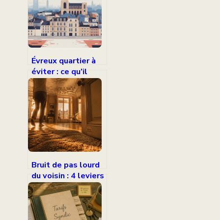
risque
Évreux quartier à
éviter : ce qu’il
faut vraiment
savoir avant de
vous installer
Bruit de pas lourd
du voisin : 4 leviers
techniques et
juridiques pour
retrouver le
silence