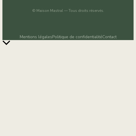
©
Maison Mastral
— Tous droits réservés.
Mentions légales
Politique de confidentialité
Contact
Retour
en
haut