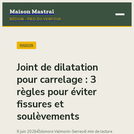
Maison Mastral
BÉDOIN · PIED DU VENTOUX
Brico
Déco
MAISON
Immob
Joint de dilatation
Jardi
pour carrelage : 3
règles pour éviter
Maiso
fissures et
soulèvements
8 juin 2026
Éléonore Valmorin-Serres
6 min de lecture