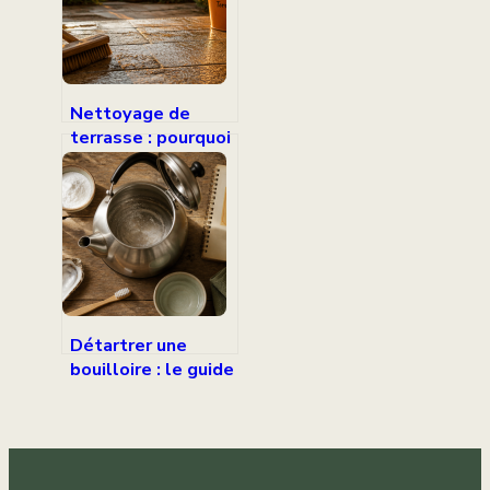
canalisations
Nettoyage de
terrasse : pourquoi
bannir la javel et
quelles
alternatives
privilégier ?
Détartrer une
bouilloire : le guide
pour éliminer le
calcaire et
prolonger sa durée
de vie