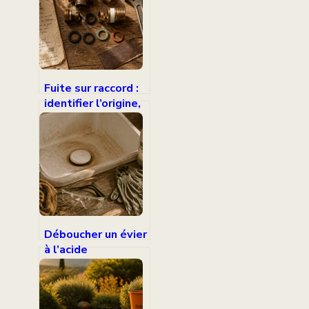
Fuite sur raccord :
identifier l’origine,
choisir la méthode
et réparer sans
risque
Déboucher un évier
à l’acide
chlorhydrique : 3
risques majeurs
pour vos