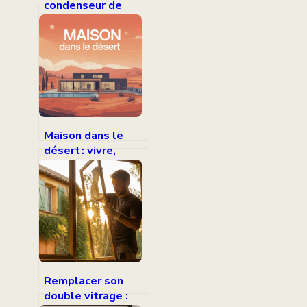
condenseur de
sèche-linge pompe
à chaleur :
méthode simple et
sûre
Maison dans le
désert : vivre,
construire et
concevoir un
habitat serein
Remplacer son
double vitrage :