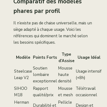
Comparatif des modèles
phares par profil
Il n’existe pas de chaise universelle, mais un
siège adapté à chaque usage. Voici les
références qui dominent le marché selon
les besoins spécifiques.
Type
Modèle
Points Forts
Usage Idéal
d’Assise
Soutien
Mousse
Steelcase
Usage intensif
lombaire
haute
Leap V2
(+8h)
exceptionnel
densité
SIHOO
Rapport
Mousse
Télétravail
M18
qualité/prix
et mesh
occasionnel
Herman
Pellicle
Durabilité et
Design et