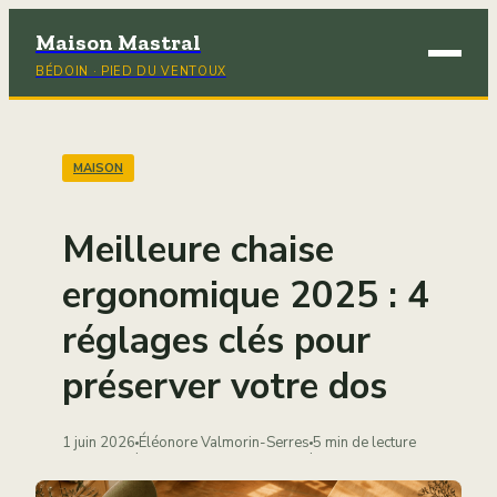
Maison Mastral
BÉDOIN · PIED DU VENTOUX
Brico
Déco
MAISON
Immob
Meilleure chaise
Jardi
ergonomique 2025 : 4
réglages clés pour
Maiso
préserver votre dos
1 juin 2026
Éléonore Valmorin-Serres
5 min de lecture
·
·