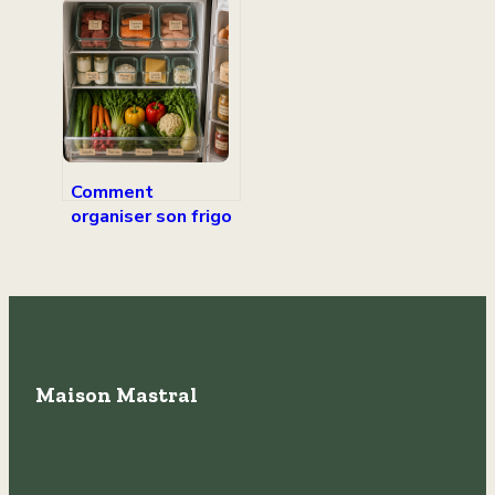
guide technique
pour diviser vos
pertes thermiques
par deux
Comment
organiser son frigo
pour conserver vos
aliments et
stopper le
gaspillage
Maison Mastral