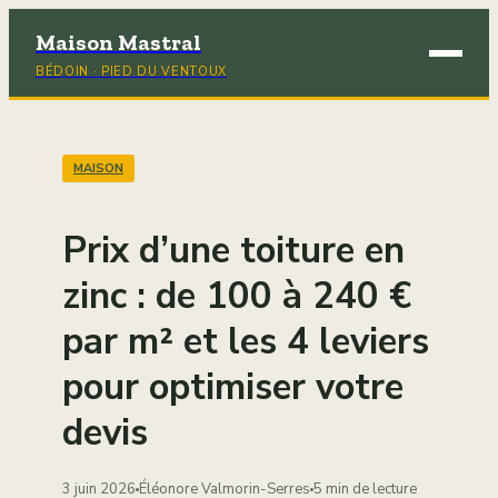
Maison Mastral
BÉDOIN · PIED DU VENTOUX
Brico
Déco
MAISON
Immob
Prix d’une toiture en
Jardi
zinc : de 100 à 240 €
par m² et les 4 leviers
Maiso
pour optimiser votre
devis
3 juin 2026
Éléonore Valmorin-Serres
5 min de lecture