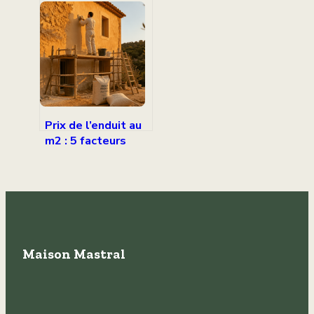
bannir la javel et
quelles
alternatives
privilégier ?
Prix de l’enduit au
m2 : 5 facteurs
techniques qui
font varier votre
facture
Maison Mastral