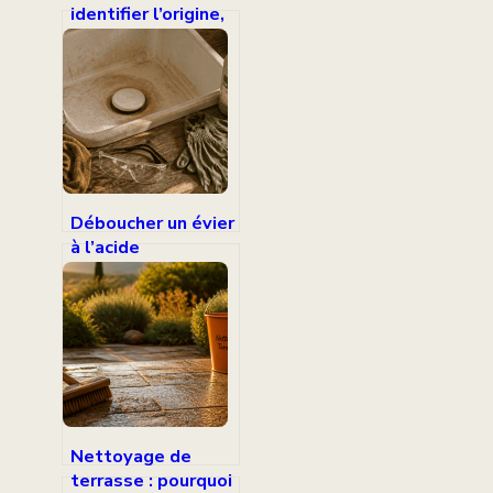
identifier l’origine,
choisir la méthode
et réparer sans
risque
Déboucher un évier
à l’acide
chlorhydrique : 3
risques majeurs
pour vos
canalisations
Nettoyage de
terrasse : pourquoi