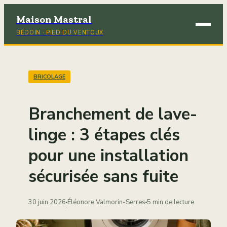
Maison Mastral
BÉDOIN · PIED DU VENTOUX
Brico
Déco
BRICOLAGE
Immob
Branchement de lave-
Jardi
linge : 3 étapes clés
pour une installation
Maiso
sécurisée sans fuite
30 juin 2026
Éléonore Valmorin-Serres
5 min de lecture
·
·