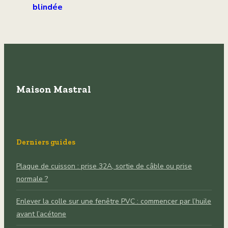
blindée
d’appartement : 3
critères de
certification qui
font varier la
facture
Maison Mastral
Derniers guides
Plaque de cuisson : prise 32A, sortie de câble ou prise
normale ?
Enlever la colle sur une fenêtre PVC : commencer par l’huile
avant l’acétone