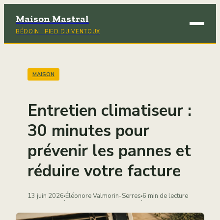
Maison Mastral
BÉDOIN · PIED DU VENTOUX
Brico
Déco
MAISON
Immob
Entretien climatiseur :
Jardi
30 minutes pour
prévenir les pannes et
Maiso
réduire votre facture
13 juin 2026
Éléonore Valmorin-Serres
6 min de lecture
·
·