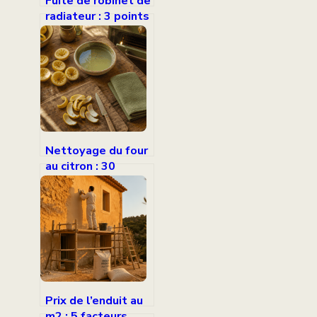
Fuite de robinet de
radiateur : 3 points
de contrôle pour
stopper
l’écoulement sans
appeler un
plombier
Nettoyage du four
au citron : 30
minutes et 2
agrumes pour
dissoudre les
graisses tenaces
Prix de l’enduit au
m2 : 5 facteurs