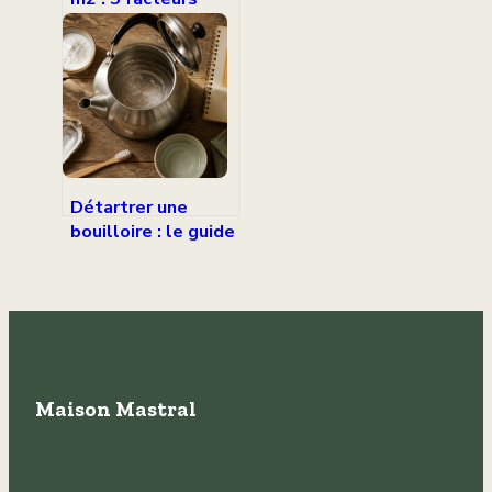
techniques qui
font varier votre
facture
Détartrer une
bouilloire : le guide
pour éliminer le
calcaire et
prolonger sa durée
de vie
Maison Mastral