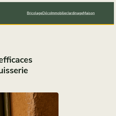
Bricolage
Déco
Immobilier
Jardinage
Maison
efficaces
uisserie