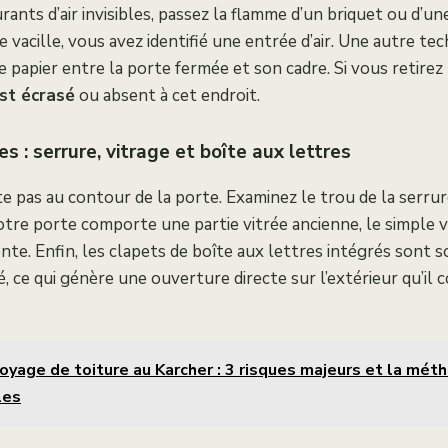
rants d’air invisibles, passez la flamme d’un briquet ou d’u
 vacille, vous avez identifié une entrée d’air. Une autre te
e papier entre la porte fermée et son cadre. Si vous retirez 
est écrasé
ou absent à cet endroit.
es : serrure, vitrage et boîte aux lettres
ite pas au contour de la porte. Examinez le trou de la serru
Si votre porte comporte une partie vitrée ancienne, le simple 
nte. Enfin, les clapets de boîte aux lettres intégrés sont
é, ce qui génère une ouverture directe sur l’extérieur qu’il 
oyage de toiture au Karcher : 3 risques majeurs et la mét
les