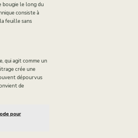
ne bougie le long du
chnique consiste à
la feuille sans
re, qui agit comme un
vitrage crée une
 souvent dépourvus
convient de
hode pour