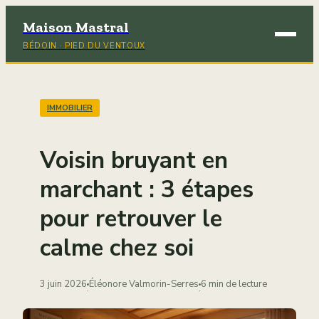
Maison Mastral
BÉDOIN · PIED DU VENTOUX
Brico
Déco
IMMOBILIER
Immob
Voisin bruyant en
Jardi
marchant : 3 étapes
pour retrouver le
Maiso
calme chez soi
3 juin 2026
Éléonore Valmorin-Serres
6 min de lecture
·
·