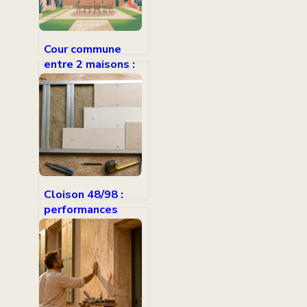
Cour commune
entre 2 maisons :
règles, droits et
solutions
pratiques
Cloison 48/98 :
performances
acoustiques et
montage d’une
paroi haute
résistance